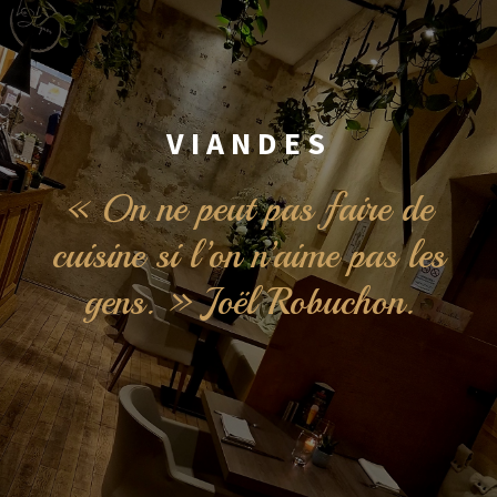
VIANDES
« On ne peut pas faire de
cuisine si l’on n’aime pas les
gens. » Joël Robuchon.