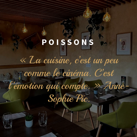
POISSONS
« La cuisine, c’est un peu
comme le cinéma. C’est
l’émotion qui compte. » Anne-
Sophie Pic.